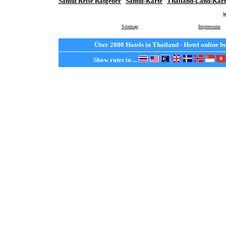
Samui Reise Ratgeber
Samui-Karte
Thailand-Land-Kart
w
Sitemap
Impressum
Über 2000 Hotels in Thailand - Hotel online 
Show rates in ...