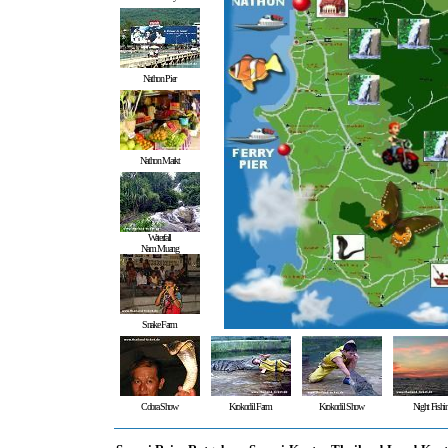
Nathon Pier
Nathon Markt
Waterfall
Nam Muang
Snake Farm
Cobra Show
Krokodil Farm
Krokodil Show
Night Fishi