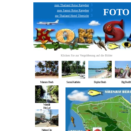
3
zum Thailand Reise Ratgeber
FOTO
3
zum Samui Reise Ratgeber
3
zur Thailand Hotel Übersicht
Klicken Sie zur Vergrößerung auf die Bilder
Maenam Beach
Samui Kartbahn
Bophut Beach
Big Buddh
Waterfall
Hin Lad
Nathon City