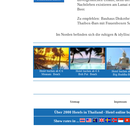
Nachtleben existieren am Lamai
Beer.
Zu empfehlen: Bauhaus Diskothe
Thaibox-Bars mit Frauenboxen S
Im Norden befinden sich die ruhigen & idyllis
Hotel buchen ab € 6
Hotel buchen ab € 8
Hotel buchen a
Meanam Beach
Boh Put Beach
Big Buddha B
Sitemap
Impressum
Über 2000 Hotels in Thailand - Hotel online 
Show rates in ...