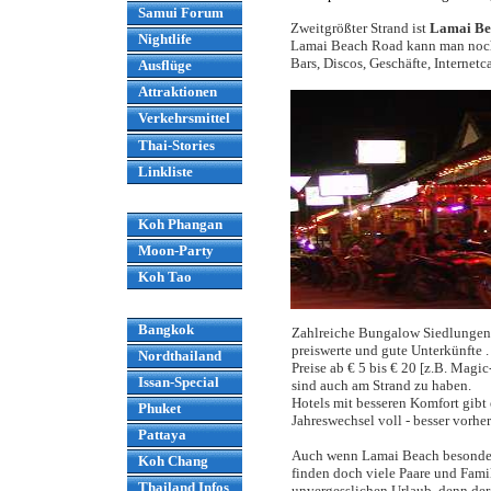
Samui Forum
Zweitgrößter Strand ist
Lamai Be
Nightlife
Lamai Beach Road kann man noch p
Bars, Discos, Geschäfte, Internetc
Ausflüge
Attraktionen
Verkehrsmittel
Thai-Stories
Linkliste
Koh Phangan
Moon-Party
Koh Tao
Bangkok
Zahlreiche Bungalow Siedlungen o
preiswerte und gute Unterkünfte 
Nordthailand
Preise ab € 5 bis € 20 [z.B. Magi
Issan-Special
sind auch am Strand zu haben.
Hotels mit besseren Komfort gibt e
Phuket
Jahreswechsel voll - besser vorhe
Pattaya
Auch wenn Lamai Beach besonders
Koh Chang
finden doch viele Paare und Fami
Thailand Infos
unvergesslichen Urlaub, denn der