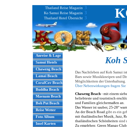
SAMUI NIGHTLIFE - LAMAI BEACH & CHA
3
K
Thailand Reise Magazin
3
Ko Samui Reise Magazin
3
Thailand Hotel Übersicht
Anreise & Lage
Koh S
Samui Hotels
Chaweng Beach
Das Nachtleben auf Koh Samui ist
Lamai Beach
Bars sowie Musikkneipen und Dis
Möglichkeiten der Unterhaltung
CoralCov Beach
Über Nebenwirkungen fragen Sie
Buddha Beach
Chaweng Beach
- mit einem sieb
Maenam Beach
beliebteste und touristisch ersch
und Familien gleichermaßen an.
Boh Put Beach
Das Wasser ist sauber, 25-28° warm
Reise Wetter
An der Beach Road
gibt es ein g
mit thailändischer Musik, Jazz, 
Foto Album
thailändischen Schönheiten
sind 
Insel Karten
Zu empfehen: Green Mango Club,