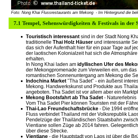
Foto: Nong Khai Flussrestaurants am
Mekong - Im Hintergrund die bel
7.1 Tempel, Sehenswürdigkeiten & Festivals in de
Touristisch interessant
sind in der Stadt Nong Kha
traditionelle
Thai Holz Häuser
und interessante Se
das sich der Aufenthalt hier für ein paar Tage auf j
der laotischen Kolonialzeit hat sich die Atmosphär
erhalten.
In Nong Khai laden am
idyllischen Ufer des Meko
der Mekongpromenade zum Verweilen ein, um das 
romantischen Sonnenuntergang am Mekong die Se
Indochina Market
"Tha Sadet" - ein äußerst intere
Mekong. Handwerkskunst und Produkte aus Thailan
angeboten. Tha Sadet ist vor allem aber ein Marktp
Mekong Bootsfahrt ab Tha Sadet
- Naturerlebnis
Vom Tha Sadet Pier können Touristen mit der Fähr
Thai-Lao Freundschaftsbrücke
- Die 1994 eröff
Fluss verbindet Thailand mit der Volksrepublik Lao
Pendelzüge der Thailändischen Staatsbahn zwisch
Vientiane sollen Züge ab 2014 fahren. Gelegentlich
über diese Strecke.
Vientiane
- die Hauptstadt von Laos ist über die B