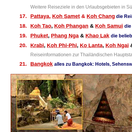
Weitere Reiseziele in den Urlaubsgebieten in Sü
17.
Pattaya
,
Koh Samet
&
Koh Chang
die Rei
18.
Koh Tao
,
Koh Phangan
&
Koh Samui
die
19.
Phuket
,
Phang Nga
&
Khao Lak
die belie
20.
Krabi
,
Koh Phi-Phi
,
Ko Lanta
,
Koh Ngai
Reiseinformationen zur Thailändischen Hauptsta
21.
Bangkok
alles zu Bangkok: Hotels, Sehensw