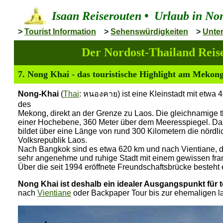
Isaan Reiserouten
•
Urlaub in
Non
>
Tourist Information
>
Sehenswürdigkeiten
>
Unter
Der Nordost-Thailand Reis
7. Nong Khai - das touristische Highlight am Mekon
Nong-Khai
(
Thai
: หนองคาย) ist eine Kleinstadt mit etwa
des
Mekong, direkt an der Grenze zu Laos. Die gleichnamige t
einer Hochebene, 360 Meter über dem Meeresspiegel. Das 
bildet über eine Länge von rund 300 Kilometern die nördl
Volksrepublik Laos.
Nach Bangkok sind es etwa 620 km und nach Vientiane, d
sehr angenehme und ruhige Stadt mit einem gewissen fran
Über die seit 1994 eröffnete Freundschaftsbrücke besteht
Nong Khai ist deshalb ein idealer Ausgangspunkt für 
nach
Vientiane
oder Backpaper Tour bis zur ehemaligen l