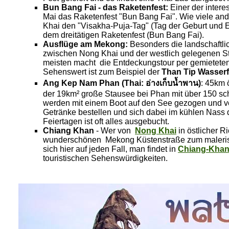
Bun Bang Fai - das Raketenfest:
Einer der intere
Mai das Raketenfest "Bun Bang Fai". Wie viele and
Khai den "Visakha-Puja-Tag" (Tag der Geburt und 
dem dreitätigen Raketenfest (Bun Bang Fai).
Ausflüge am Mekong:
Besonders die landschaftli
zwischen Nong Khai und der westlich gelegenen St
meisten macht die Entdeckungstour per gemietete
Sehenswert ist zum Beispiel der
Than Tip Wasserf
Ang Kep Nam Phan (Thai: อ่างเก็บน้ำพาน)
: 45km 
der 19km² große Stausee bei Phan mit über 150 
werden mit einem Boot auf den See gezogen und ve
Getränke bestellen und sich dabei im kühlen Nas
Feiertagen ist oft alles ausgebucht.
Chiang Khan
- Wer von
Nong Khai
in östlicher R
wunderschönen Mekong Küstenstraße zum malerisc
sich hier auf jeden Fall, man findet in
Chiang-Kha
touristischen
Sehenswürdigkeiten.