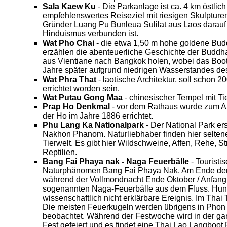
Sala Kaew Ku
- Die Parkanlage ist ca. 4 km östlic
empfehlenswertes Reiseziel mit riesigen Skulpture
Gründer Luang Pu Bunleua Sulilat aus Laos darauf
Hinduismus verbunden ist.
Wat Pho Chai
- die etwa 1,50 m hohe goldene Bud
erzählen die abenteuerliche Geschichte der Buddha
aus Vientiane nach Bangkok holen, wobei das Boot
Jahre später aufgrund niedrigen Wasserstandes de
Wat Phra That
- laotische Architektur, soll schon 
errichtet worden sein.
Wat Putau Gong Maa
- chinesischer Tempel mit T
Prap Ho Denkmal
- vor dem Rathaus wurde zum A
der Ho im Jahre 1886 errichtet.
Phu Lang Ka Nationalpark
- Der National Park ers
Nakhon Phanom. Naturliebhaber finden hier seltene
Tierwelt. Es gibt hier Wildschweine, Affen, Rehe, 
Reptilien.
Bang Fai Phaya nak - Naga Feuerbälle
- Touristi
Naturphänomen Bang Fai Phaya Nak. Am Ende der 
während der Vollmondnacht Ende Oktober / Anfan
sogenannten Naga-Feuerbälle aus dem Fluss. Hun
wissenschaftlich nicht erklärbare Ereignis. Im Thai T
Die meisten Feuerkugeln werden übrigens in Phon
beobachtet. Während der Festwoche wird in der g
Fest gefeiert und es findet eine Thai Lao Langboot