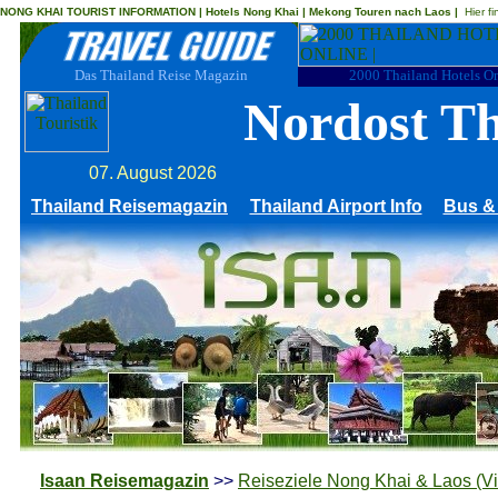
NONG KHAI TOURIST INFORMATION | Hotels Nong Khai | Mekong Touren nach Laos |
Hier f
Das Thailand Reise Magazin
2000 Thailand Hotels O
Nordost T
07. August 2026
Thailand Reisemagazin
Thailand Airport Info
Bus &
Isaan Reisemagazin
>>
Reiseziele Nong Khai & Laos (V