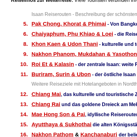
Reiseinfos zur Weiterreise:
Viele Touristen verbinden Ihr
Isaan Reiserouten - Beschreibung der schönsten
5.
Pak Chong, Khorat & Phimai
- Von Bangko
6.
Chaiyaphum, Phu Khiao & Loei
- die Reis
8.
Khon Kaen & Udon Thani
- kulturelle und 
9.
Nakhon Phanom, Mukdahan & Yasothon
10.
Roi Et & Kalasin
- der zentrale Isaan: weite
11.
Buriram, Surin & Ubon
- der östliche Isaa
Weitere Reiseziele mit Hotelangeboten in Nordth
12.
Chiang Mai
, das kulturelle und touristische
13.
Chiang Rai
und das goldene Dreieck am Meko
14.
Mae Hong Son & Pai
, idyllische Reiserout
15.
Ayutthaya & Sukhothai
die alten Königsst
16.
Nakhon Pathom
&
Kanchanaburi
der bel