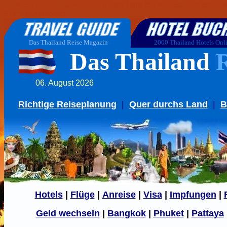
THAILAND REISEMAGAZIN mit Tipps für die Reise von der Reiseve
Einreisedokumente.
Das Thailand Reise Magazin
2000 Thailand Hotels Onl
Das Thailand
06. August 2026
Richtige Reiseplanung
|
Quer durchs Land
|
B
Hotels
|
Flüge
|
Anreise
|
Visa
|
Impfungen
|
Geld wechseln
|
Bangkok
|
Phuket
|
Pattaya