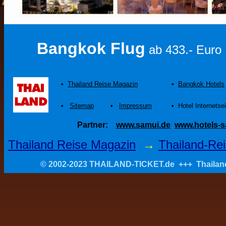
Bangkok Flug
ab 433.- Euro
•
Thailand Reise Magazin
•
Bangkok Hotels
•
Sitemap
•
Impressum
•
Hotel Internetse
Partner:
www.samui.de
www.hotels-s
Thailand Reise Magazin
→
Thailand-Rei
© 2002-2023 THAILAND-TICKET.de +++ Thailand R