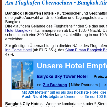
Am Flughafen Übernachten
•
Bangkok Air
Bangkok Flughafen Hotels
- Kurzbesucher und Geschäftsr
eine große Auswahl an Unterkünften und Tagungshotels am I
Bangkok.
Direkt auf dem Gelände des Flughafens finden Sie das neu f
Hotel Bangkok
mit Zimmerpreisen ab EUR 133.- / Nacht. Das
schnell durch eine 300 Meter lange Unterführung in nur 10 
erreichbar.
Zur günstigen Übernachtung in direkter Nähe des Flughafen
Inn Come Hotel
(ab EUR 35.-), das
Siam Piman Bangkok Bo
47.-).
Unsere Hotel Empf
Baiyoke Sky Tower Hotel
Preis: 
>>
Zur Buchung
[ Nähe Pratunam ]
>
Mit
320 Metern
* gilt es als das
höchste Hotel der
Auch Nicht-Hotelgäste
können hier für nur 100 
Bangkok City Hotels
- Wer eine komfortable 4 oder 5 Stern