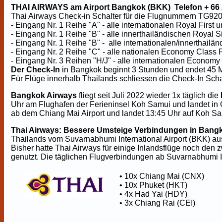
THAI AIRWAYS am Airport Bangkok (BKK) Telefon + 66 
Thai Airways Check-in Schalter für die Flugnummern TG9
- Eingang Nr. 1 Reihe "A" - alle internationalen Royal First
- Eingang Nr. 1 Reihe "B" - alle innerthailändischen Royal 
- Eingang Nr. 1 Reihe "B" - alle internationalen/innerthail
- Eingang Nr. 2 Reihe "C" - alle nationalen Economy Clas
- Eingang Nr. 3 Reihen "H/J" - alle internationalen Econom
Der Check-In
in Bangkok beginnt 3 Stunden und endet 45 M
Für Flüge innerhalb Thailands schliessen die Check-In Sch
Bangkok Airways
fliegt seit Juli 2022 wieder 1x täglich die
Uhr am Flughafen der Ferieninsel Koh Samui und landet in 
ab dem Chiang Mai Airport und landet 13:45 Uhr auf Koh Sa
Thai Airways: Bessere Umsteige Verbindungen in Bangk
Thailands vom Suvarnabhumi International Airport (BKK) au
Bisher hatte Thai Airways für einige Inlandsflüge noch d
genutzt. Die täglichen Flugverbindungen ab Suvarnabhumi In
• 10x Chiang Mai (CNX)
• 10x Phuket (HKT)
• 4x Had Yai (HDY)
• 3x Chiang Rai (CEI)