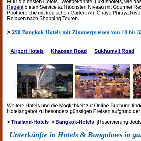
Fluß die besten Hotels. Weltbekannte Luxushotels, wie d
Regent
bieten Service auf höchsten Niveau mit Gourmet R
Poolbereiche mit tropischen Gärten. Am Chayo Phraya Rive
Relaxen nach Shopping Touren.
>
290 Bangkok Hotels mit Zimmerpreisen von 10 bis 
Airport Hotels
Khaosan Road
Sukhumvit Road
Weitere Hotels und die Möglichkeit zur Online-Buchung find
Hotelangebot zu besonders günstigen Preisen aufgrund der
>
Thailand-Hotels
>
Bangkok-Hotels
[Reservierung deut
Unterkünfte in Hotels & Bungalows in g