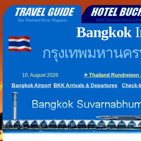
BESCHREIBUNG DES INTERNATIONA
Abflug und Ankunftszeiten - Thailand Inland
Das Thailand Reise Magazin
2000 Thailand Hotels Onl
Bangkok
I
กรุงเทพมหานคร
10. August 2026
Bangkok Airport
BKK Arrivals & Departures
Check-I
|
|