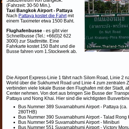
Stadtzentrum von Bangkok.
(Fahrzeit: 30-50 Min.).
Taxi Bangkok Airport - Pattaya
Nach
Pattaya kostet die Fahrt
mit
einem Taximeter etwa 1500 Baht.
Flughafenbusse
- es gibt vier
Schnellbusse (Tel.: +66(0)2 622
3000) zur Stadtmitte. Eine
Fahrkarte kostet 150 Baht und die
Busse fahren vom 1.Stockwerk ab.
Die Airport Express-Linie 1 fährt nach Silom Road, Linie 2 
World über die Sukhumvit Road und Linie 4 zum zentralen
verbinden viele lokale Busse den Flughafen mit der Stadt, 
Center nehmen. Von dort aus bringen Sie Busse der Transpo
Pattaya und Nong Khai. Hier sind die wichtigsten Busverb
Bus Nummer 389 Suvarnabhumi Airport - Pattaya (ca.
280THB)
Bus Nummer 390 Suvarnabhumi Airport - Talad Rong 
Bus Nummer 549 Suvarnabhumi Airport - Miniburi
Bus Nummer 551 Suvarnabhumi Airport - Victory Mon