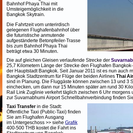
Bahnhof Phaya Thai mit
Umsteigemöglichkeit in die
Bangkok Skytrain.
Die Fahrtzeit vom unterirdisch
gelegenen Flughafenbahnhof über
die futuristische anmutende
aufgeständerte Betonpfeiler-Trasse
bis zum Bahnhof Phaya Thai
beträgt etwa 30 Minuten.
Die auf gleichen Gleisen verlaufende Strecke der
Suvarnab
25,7 Kilometern Länge der Strecke den Flughafen Bangko
der Hauptstadt Bangkok. Seit Januar 2011 ist es nun auch 
Bangkok Stadtzentrum für Flüge der beiden Airlines
Thai A
sind in Planung. Die Fluggäste können zwischen 13 und 3 S
einchecken, um dann nur 15 Minuten später am rund 30 Kil
Rail Link Zuglinie verkehrt täglich zwischen 6 Uhr morgens u
zur Suvarnabhumi Airport Schnellbahnverbindung finden Si
Taxi Transfer
in die Stadt:
Öffentliche Taxi (Public-Taxi) finden
Sie am Flughafen Ausgang
im Untergeschoss >> siehe
Grafik
400-500 THB kostet die Fahrt ins