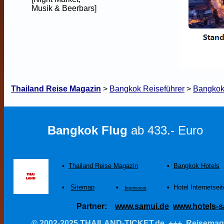
Musik & Beerbars]
Thailand Reise Magazin
>
Bangkok Reiseführer
>
Bangkok 
Bangkok Flug
ab 433.- Euro
•
Thailand Reise Magazin
•
Bangkok Hotels
•
Sitemap
•
•
Hotel Internetsei
Impressum
Partner:
www.samui.de
www.hotels-s
© 2002-2025 THAILAND-TICKET.de +++ Reisemagazi