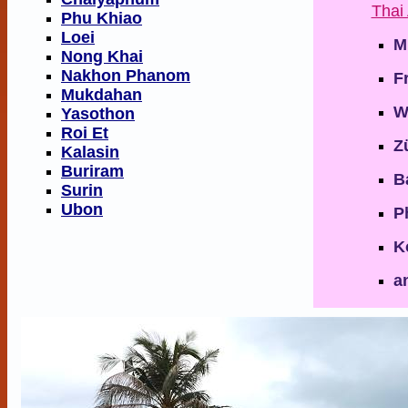
Thai
Phu Khiao
Loei
M
Nong Khai
Nakhon Phanom
F
Mukdahan
W
Yasothon
Roi Et
Z
Kalasin
Buriram
B
Surin
Ubon
P
K
an