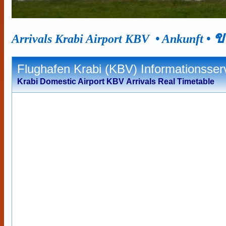
ข
Arrivals Krabi Airport KBV • Ankunft •
Flughafen Krabi (KBV) Informationsser
Krabi Domestic Airport KBV A