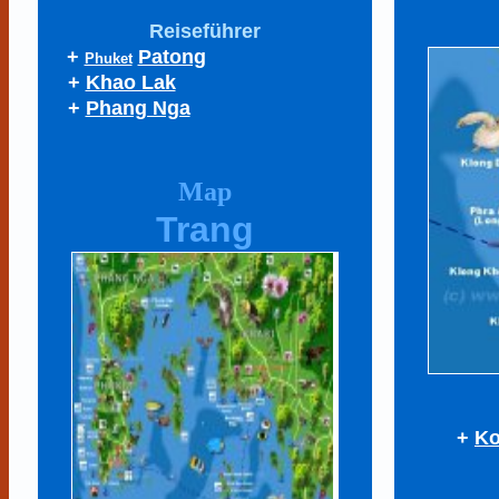
Reiseführer
+
Patong
Phuket
+
Khao Lak
+
Phang Nga
Map
Trang
+
Ko