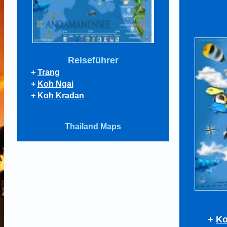
Reiseführer
+
Trang
+
Koh Ngai
+
Koh Kradan
Thailand Maps
+
Ko