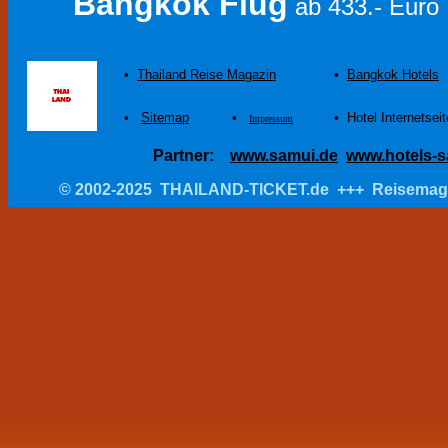
Bangkok Flug
ab 433.- Euro
•
Thailand Reise Magazin
•
Bangkok Hotels
•
Sitemap
•
•
Hotel Internetsei
Impressum
Partner:
www.samui.de
www.hotels-s
© 2002-2025 THAILAND-TICKET.de +++ Reisemagazin