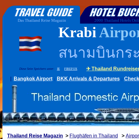
KRABI AIRPORT KBV | Arrival & Departure
Rea
Das Thailand Reise Magazin
2000 Thailand Hotels Onl
Krabi
Airpo
สนามบินกระบ
Diese Seite Speichern unter:
IE
FIREFOX
|
Bangkok Airport
BKK Arrivals & Departures
Check
|
|
Thailand Reise Magazin
>
Flughäfen in Thailand
>
Airpor