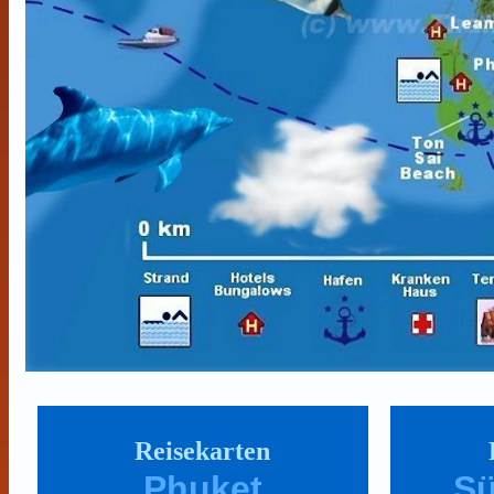
Reisekarten
Phuket
Sü