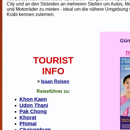
City und an den Stränden an mehreren Stellen um Autos, 
und Motorräder zu mieten - ideal um die nähere Umgebung
Krabi kennen zulernen.
Gün
T
TOURIST
INFO
>
Isaan Reisen
Reiseführer zu:
Khon Kaen
Udon Thani
Pak Chong
Khorat
Phimai
Chaiyaphum