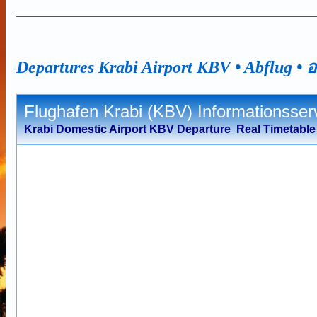
Departures
Krabi
Airport KBV • Abflug •
อ
Flughafen Krabi (KBV) Informationsser
Krabi Domestic Airport KBV D