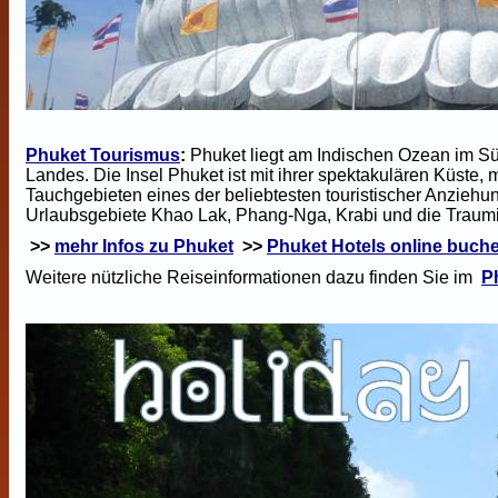
Phuket Tourismus
:
Phuket liegt am Indischen Ozean im Sü
Landes. Die Insel Phuket ist mit ihrer spektakulären Küst
Tauchgebieten eines der beliebtesten touristischer Anzie
Urlaubsgebiete Khao Lak, Phang-Nga, Krabi und die Traumi
>>
mehr Infos zu Phuket
>>
Phuket Hotels online buch
Weitere nützliche Reiseinformationen dazu finden Sie im
P