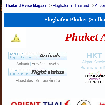
Thailand Reise Magazin
>
Flughäfen in Thailand
>
Airpo
Flughafen Phuket (Südha
Phuket / Thailand Airpor
Phuket A
HKT
Airport Servi
Ankunft
|
Arrivées
|
ขาเข้า
ข้อมูลสนามบ
Flugstatus
|
สถานะเที่ยวบิน