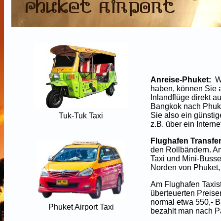
Anreise-Phuket:
We
haben, können Sie a
Inlandflüge direkt a
Bangkok nach Phuke
Sie also ein günstig
Tuk-Tuk Taxi
z.B. über ein Inter
Flughafen Transfe
den Rollbändern. Am
Taxi und Mini-Busse
Norden von Phuket, 
Am Flughafen Taxist
überteuerten Preise
normal etwa 550,- 
Phuket Airport Taxi
bezahlt man nach Pa