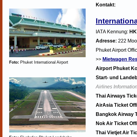
Kontakt:
Internation
IATA Kennung:
HK
Adresse:
222 Moo 
Phuket Airport Offi
>>
Mietwagen Res
Foto:
Phuket International Airport
Airport Phuket K
Start- und Lande
Airlines Informatio
Thai Airways Tick
AirAsia Ticket Of
Bangkok Airway T
Nok Air Ticket Of
Thai Vietjet Air T