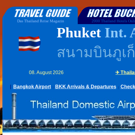
PHUKET
AIRPORT |
Arrival & Departure Real 
Das Thailand Reise Magazin
2000 Thailand Hotels Onl
Phuket
Int. 
สนามบินภูเก
08. August 2026
|
Bangkok Airport
BKK Arrivals & Departures
Check
|
|