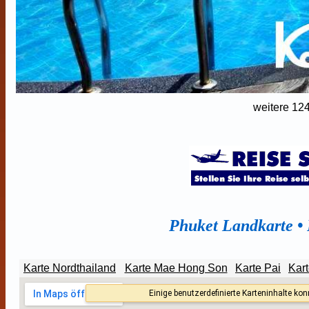
weitere 12
Phuket
Landkarte •