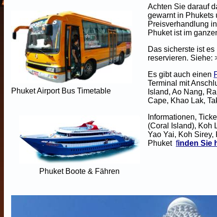
Achten Sie darauf d
gewarnt in Phukets
Preisverhandlung in
Phuket ist im ganz
Das sicherste ist e
reservieren. Siehe:
Es gibt auch einen
Terminal mit Anschl
Phuket Airport Bus Timetable
Island, Ao Nang, R
Cape, Khao Lak, Ta
Informationen, Tick
(Coral Island), Koh
Yao Yai, Koh Sirey,
Phuket
f
inden Sie h
Phuket Boote & Fähren